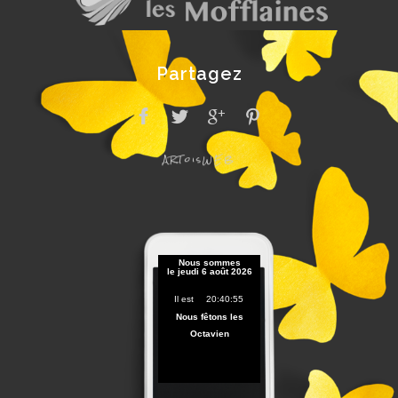
Partagez
ARToisWEB