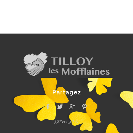
Partagez
ARToisWEB