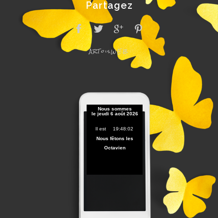
Partagez
ARToisWEB