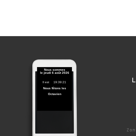
L
Zon