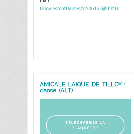
mail :
tilloylesmofflaines.fc.536163@lfhf.fr
AMICALE LAIQUE DE TILLOY :
danse (ALT)
TÉLÉCHARGEZ LA
PLAQUETTE