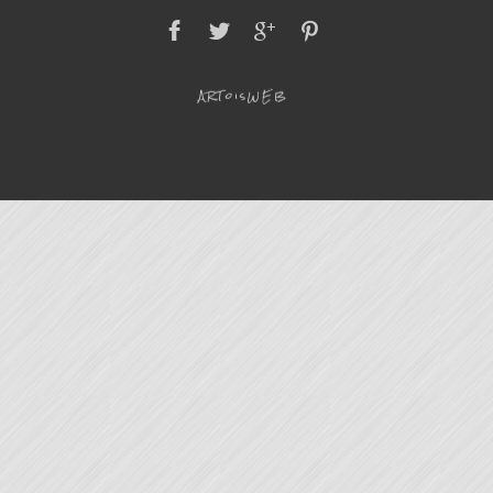
ARToisWEB