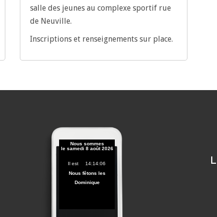
salle des jeunes au complexe sportif rue
de Neuville.
Inscriptions et renseignements sur place.
L