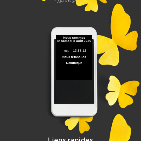
ARToisWEB
Liens rapides