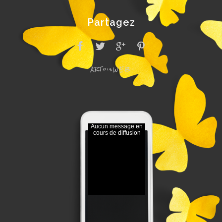
Partagez
ARToisWEB