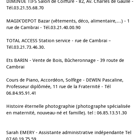
DIMINUE TIFS Salon de Coiffure - 82, Av. Charles de Gaulle -
Tél.03.21.55.68.70
MAGIK’DEPOT Bazar (vêtements, déco, alimentaire,…) - 1
rue de Cambrai - Tél.03.21.40.00.90
TOTAL ACCESS Station service - rue de Cambrai –
Tél.03.21.73.46.30.
Ets BARIN - Vente de Bois, Bûcheronnage - 39 route de
Cambrai
Cours de Piano, Accordéon, Solfège - DEWIN Pascaline,
Professeur diplômée, 11 rue de la Fraternité - Tél
06.84.95.91.41
Histoire éternelle photographie (photographe spécialisée
en maternité, nouveau-né et famille). tel : 06.85.13.51.30
Sarah EMERY - Assistante administrative indépendante Tel
07 60 19 75 59