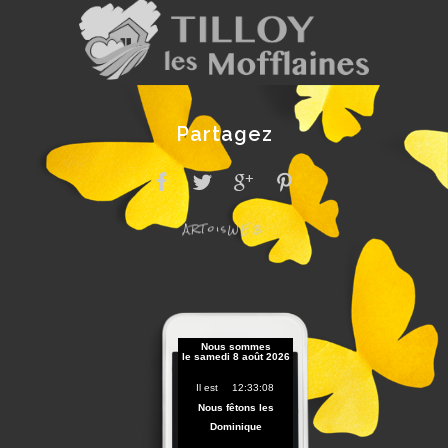
Partagez
ARToisWEB