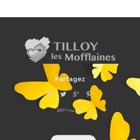
Partagez
ARToisWEB